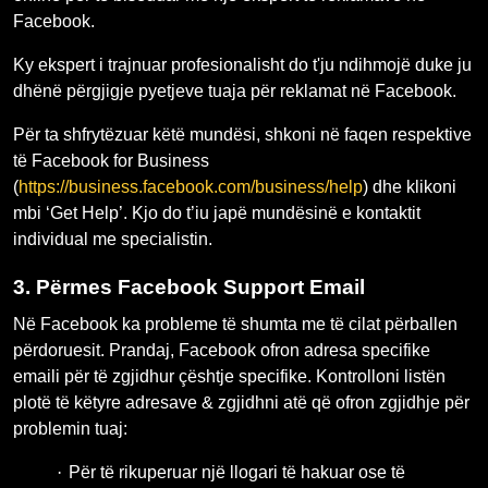
Facebook.
Ky ekspert i trajnuar profesionalisht do t'ju ndihmojë duke ju
dhënë përgjigje pyetjeve tuaja për reklamat në Facebook.
Për ta shfrytëzuar këtë mundësi, shkoni në faqen respektive
të Facebook for Business
(
https://business.facebook.com/business/help
) dhe klikoni
mbi ‘Get Help’. Kjo do t’iu japë mundësinë e kontaktit
individual me specialistin.
3.
Përmes Facebook Support Email
Në Facebook ka probleme të shumta me të cilat përballen
përdoruesit. Prandaj, Facebook ofron adresa specifike
emaili për të zgjidhur çështje specifike. Kontrolloni listën
plotë të këtyre adresave & zgjidhni atë që ofron zgjidhje për
problemin tuaj:
·
Për të rikuperuar një llogari të hakuar ose të