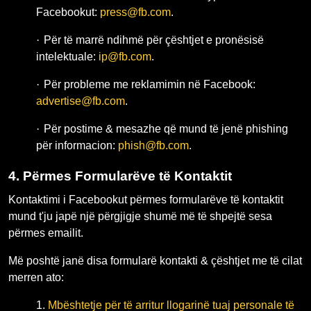
Facebookut:
press@fb.com
.
·
Për të marrë ndihmë për çështjet e pronësisë
intelektuale:
ip@fb.com
.
·
Për probleme me reklamimin në Facebook:
advertise@fb.com
.
·
Për postime & mesazhe që mund të jenë phishing
për informacion:
phish@fb.com
.
4.
Përmes Formularëve të Kontaktit
Kontaktimi i Facebookut përmes formularëve të kontaktit
mund t'ju japë një përgjigje shumë më të shpejtë sesa
përmes emailit.
Më poshtë janë disa formularë kontakti & çështjet me të cilat
merren ato:
1.
Mbështetje për të arritur llogarinë tuaj personale të