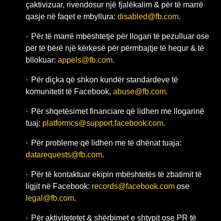
çaktivizuar, rivendosur një fjalëkalim & për të marrë
qasje në faqet e mbyllura:
disabled@fb.com
.
·
Për të marrë mbështetje për llogari të pezulluar ose
për të bërë një kërkesë për përmbajtje të hequr & të
bllokuar:
appels@fb.com
.
·
Për diçka që shkon kundër standardeve të
komunitetit të Facebook,
abuse@fb.com
.
·
Për shqetësimet financiare që lidhen me llogarinë
tuaj:
platformcs@support.facebook.com
.
·
Për probleme që lidhen me të dhënat tuaja:
datarequests@fb.com
.
·
Për të kontaktuar ekipin mbështetës të zbatimit të
ligjit në Facebook:
records@facebook.com
ose
legal@fb.com
.
·
Për aktivitetetet & shërbimet e shtypit ose PR të