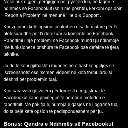
Nëse nuk e gjeni përgjigjen për pyetjen tuaj në faqen e
ndihmës së Facebookut (shih më poshtë), kërkoni opsionin
‘Report a Problem’ në menunë ‘Help & Support’.
Kur zgjidhni këtë opsion, ju ofrohen disa formularë për t'i
plotësuar dhe për t'i dorëzuar si komente në Facebook.
Raportimi i një problemi në Facebook mund t'ju ndihmojë
me funksionet e prishura të Facebook ose defekte të tjera
teknike.
Ju do të keni gjithashtu mundësinë e bashkëngjitjes së
‘screenshots’ ose ‘screen videos’ në këta formularë, si
dëshmi për problemin tuaj.
Kini parasysh që vetëm përdoruesit e regjistruar të
Facebookut kanë privilegjin të përdorin metodën e
raportimit. Me pak fjalë, humbja e qasjes në llogarinë tuaj
do ta bëjë këtë opsion të padisponueshëm për ju.
Bonus: Qendra e Ndihmës së Facebookut