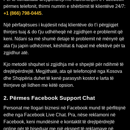
përmes telefonit, thirrni numrin e shërbimit të klientëve 24/7:
+1 (866) 798-0445
.
Një përfaqësues i kujdesit ndaj klientëve do t’i përgjigjet
thirrjes tuaj & do t'ju udhëheqë në zgjidhjen e problemit që
keni. Ndani sa më shumë detaje të problemit në mënyrë që
ata t’ju japin udhëzimet, këshillat & hapat më efektivë për ta
zgjidhur atë.
Kjo metodë shquhet si zgjidhja më e shpejtë për ndihmë të
drejtëpërdrejtë. Megjithatë, ata që telefonojnë nga Kosova
dhe Shqipëria duhet të kenë parasysh kostot e larta të
thirrjeve që lidhen me këtë opsion.
2.
Përmes Facebook Support Chat
Personat me llogari biznesi në Facebook mund të përfitojnë
edhe nga Facebook Live Chat. Pra, nëse reklamoni në
Facebook, keni mundësinë e kontaktit të drejtpërdrejtë
online për të biseduar me një ekspert të reklamave në