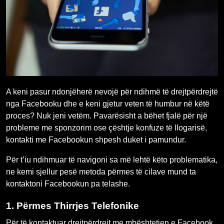
A keni pasur ndonjëherë nevojë për ndihmë të drejtpërdrejtë
nga Facebooku dhe e keni gjetur veten të humbur në këtë
proces? Nuk jeni vetëm. Pavarësisht a bëhet fjalë për një
probleme me sponzorim ose çështje konfuze të llogarisë,
kontakti me Facebookun shpesh duket i pamundur.
Për t’iu ndihmuar të navigoni sa më lehtë këto problematika,
ne kemi sjellur pesë metoda përmes të cilave mund ta
kontaktoni Facebookun pa telashe.
1.
Përmes Thirrjes Telefonike
Për të kontaktuar drejtpërdrejt me mbështetjen e Facebook