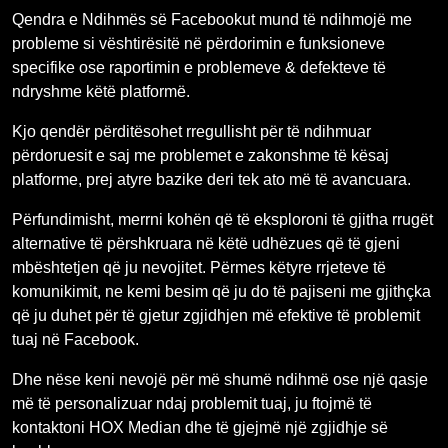
Qendra e Ndihmës së Facebookut mund të ndihmojë me
probleme si vështirësitë në përdorimin e funksioneve
specifike ose raportimin e problemeve & defekteve të
ndryshme këtë platformë.
Kjo qendër përditësohet rregullisht për të ndihmuar
përdoruesit e saj me problemet e zakonshme të kësaj
platforme, prej atyre bazike deri tek ato më të avancuara.
Përfundimisht, merrni kohën që të eksploroni të gjitha rrugët
alternative të përshkruara në këtë udhëzues që të gjeni
mbështetjen që ju nevojitet. Përmes këtyre rrjeteve të
komunikimit, ne kemi besim që ju do të pajiseni me gjithçka
që ju duhet për të gjetur zgjidhjen më efektive të problemit
tuaj në Facebook.
Dhe nëse keni nevojë për më shumë ndihmë ose një qasje
më të personalizuar ndaj problemit tuaj, ju ftojmë të
kontaktoni HOX Median dhe të gjejmë një zgjidhje së